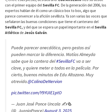
con el primer equipo del
Sevilla FC
. De la generación del 2006, los
expertos hablan de él como un clásico box to box, algo que
parece convencer a la afición sevillista. Ya son varias las voces que
señalaron las buenas condiciones que tiene el canterano del
Sevilla FC,
y del que se espera un papel importante en el
Sevilla
Atlético
de
Jesús Galván
.
Puede parecer anecdótico, pero gestos así
pueden marcar la diferencia. Matías Almeyda
sabe que la cantera del
#SevillaFC
va a ser
clave, y quiere meter a todos en la película. Por
cierto, buenos minutos de Edu Altozano. Muy
atrevido.
@ColinaDeNervion
pic.twitter.com/Y9YUIE1ptO
— Juan José Ponce Uncala ✍️🗞️
(@_JuanjoPonce)
August 3, 2025