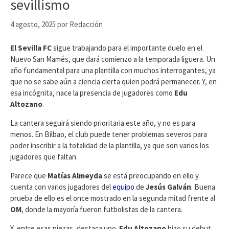
sevillismo
4 agosto, 2025
por
Redacción
El Sevilla FC
sigue trabajando para el importante duelo en el
Nuevo San Mamés, que dará comienzo a la temporada liguera. Un
año fundamental para una plantilla con muchos interrogantes, ya
que no se sabe aún a ciencia cierta quien podrá permanecer. Y, en
esa incógnita, nace la presencia de jugadores como
Edu
Altozano
.
La cantera seguirá siendo prioritaria este año, y no es para
menos. En Bilbao, el club puede tener problemas severos para
poder inscribir a la totalidad de la plantilla, ya que son varios los
jugadores que faltan.
Parece que
Matías Almeyda
se está preocupando en ello y
cuenta con varios jugadores del
equipo
de
Jesús Galván
. Buena
prueba de ello es el once mostrado en la segunda mitad frente al
OM
, donde la mayoría fueron futbolistas de la cantera.
Y, entre esas piezas, destaca uno.
Edu Altozano
hizo su debut