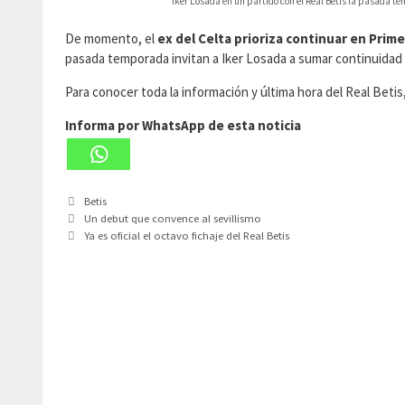
Iker Losada en un partido con el Real Betis la pasada t
De momento, el
ex del Celta prioriza continuar en Prime
pasada temporada invitan a Iker Losada a sumar continuidad 
Para conocer toda la información y última hora del Real Beti
Informa por WhatsApp de esta noticia
Categorías
Betis
Un debut que convence al sevillismo
Ya es oficial el octavo fichaje del Real Betis