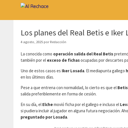
Saltar
al
contenido
Los planes del Real Betis e Iker
4 agosto, 2025
por
Redacción
La conocida como
operación salida del Real Betis
pretende
también por el
exceso de fichas
ocupadas por descartes pa
Uno de estos casos es
Iker Losada
. El mediapunta gallego
h
en los últimos días.
Pese a que entrena con normalidad, lo cierto es que el
Betis
salida preferiblemente en forma de cesión.
En su día, el
Elche
movió ficha por el gallego e incluso el
Lev
si pudiera incluir al jugador en alguna futura negociación. A
preguntado por Losada
.