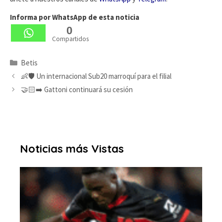
Informa por WhatsApp de esta noticia
0
Compartidos
Categorías
Betis
👶🛡️ Un internacional Sub20 marroquí para el filial
🤝🏻➡️ Gattoni continuará su cesión
Noticias más Vistas