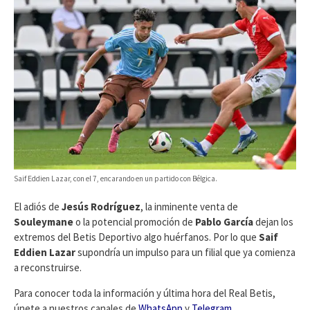
Saif Eddien Lazar, con el 7, encarando en un partido con Bélgica.
El adiós de
Jesús Rodríguez
, la inminente venta de
Souleymane
o la potencial promoción de
Pablo García
dejan los
extremos del Betis Deportivo algo huérfanos. Por lo que
Saif
Eddien Lazar
supondría un impulso para un filial que ya comienza
a reconstruirse.
Para conocer toda la información y última hora del Real Betis,
únete a nuestros canales de
WhatsApp
y
Telegram
.