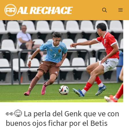
Saltar
al
contenido
Menú
👀😋 La perla del Genk que ve con
buenos ojos fichar por el Betis