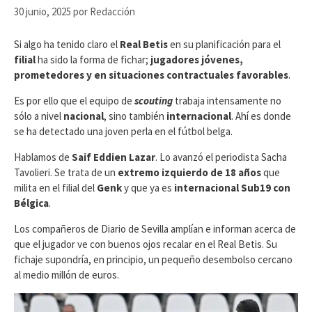
30 junio, 2025
por
Redacción
Si algo ha tenido claro el
Real Betis
en su planificación para el
filial
ha sido la forma de fichar;
jugadores jóvenes,
prometedores y en situaciones contractuales favorables
.
Es por ello que el equipo de
scouting
trabaja intensamente no
sólo a nivel
nacional
, sino también
internacional
. Ahí es donde
se ha detectado una joven perla en el fútbol belga.
Hablamos de
Saif Eddien Lazar
. Lo avanzó el periodista Sacha
Tavolieri. Se trata de un
extremo izquierdo de 18 años
que
milita en el filial del
Genk
y que ya es
internacional Sub19 con
Bélgica
.
Los compañeros de Diario de Sevilla amplían e informan acerca de
que el jugador ve con buenos ojos recalar en el Real Betis. Su
fichaje supondría, en principio, un pequeño desembolso cercano
al medio millón de euros.