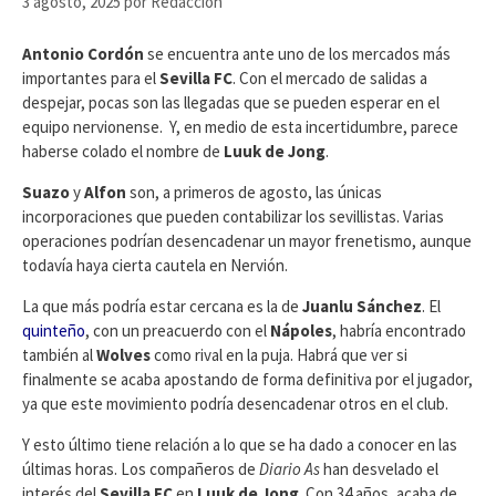
3 agosto, 2025
por
Redacción
Antonio Cordón
se encuentra ante uno de los mercados más
importantes para el
Sevilla FC
. Con el mercado de salidas a
despejar, pocas son las llegadas que se pueden esperar en el
equipo nervionense. Y, en medio de esta incertidumbre, parece
haberse colado el nombre de
Luuk de Jong
.
Suazo
y
Alfon
son, a primeros de agosto, las únicas
incorporaciones que pueden contabilizar los sevillistas. Varias
operaciones podrían desencadenar un mayor frenetismo, aunque
todavía haya cierta cautela en Nervión.
La que más podría estar cercana es la de
Juanlu Sánchez
. El
quinteño
, con un preacuerdo con el
Nápoles
, habría encontrado
también al
Wolves
como rival en la puja. Habrá que ver si
finalmente se acaba apostando de forma definitiva por el jugador,
ya que este movimiento podría desencadenar otros en el club.
Y esto último tiene relación a lo que se ha dado a conocer en las
últimas horas. Los compañeros de
Diario As
han desvelado el
interés del
Sevilla FC
en
Luuk de Jong
. Con 34 años, acaba de