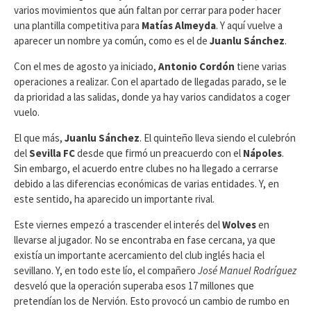
varios movimientos que aún faltan por cerrar para poder hacer
una plantilla competitiva para
Matías Almeyda
. Y aquí vuelve a
aparecer un nombre ya común, como es el de
Juanlu Sánchez
.
Con el mes de agosto ya iniciado,
Antonio Cordón
tiene varias
operaciones a realizar. Con el apartado de llegadas parado, se le
da prioridad a las salidas, donde ya hay varios candidatos a coger
vuelo.
El que más,
Juanlu Sánchez
. El quinteño lleva siendo el culebrón
del
Sevilla FC
desde que firmó un preacuerdo con el
Nápoles
.
Sin embargo, el acuerdo entre clubes no ha llegado a cerrarse
debido a las diferencias económicas de varias entidades. Y, en
este sentido, ha aparecido un importante rival.
Este viernes empezó a trascender el interés del
Wolves
en
llevarse al jugador. No se encontraba en fase cercana, ya que
existía un importante acercamiento del club inglés hacia el
sevillano. Y, en todo este lío, el compañero
José Manuel Rodríguez
desveló que la operación superaba esos 17 millones que
pretendían los de Nervión. Esto provocó un cambio de rumbo en