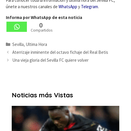
Para conocer toda la información y última hora del Sevilla FC,
únete a nuestros canales de
WhatsApp
y
Telegram
.
Informa por WhatsApp de esta noticia
0
Compartidos
Categorías
Sevilla
,
Ultima Hora
Aterrizaje inminente del octavo fichaje del Real Betis
Una vieja gloria del Sevilla FC quiere volver
Noticias más Vistas