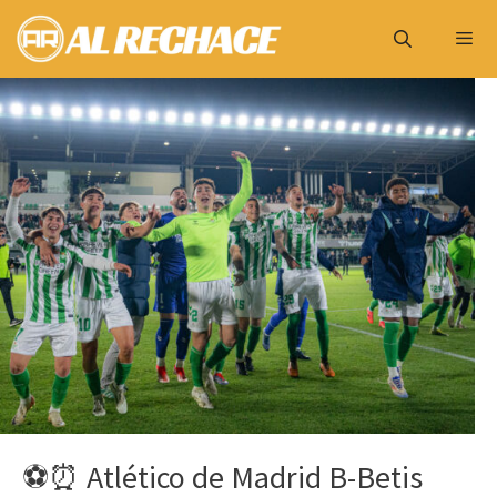
Saltar
al
contenido
Menú
⚽️⏰ Atlético de Madrid B-Betis