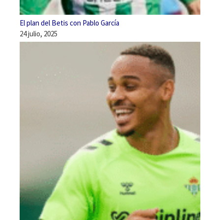
El plan del Betis con Pablo García
24 julio, 2025