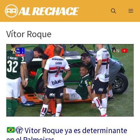
Saltar
al
contenido
Menú
Vítor Roque
🫣
Vitor Roque ya es determinante
en el Palmeiras