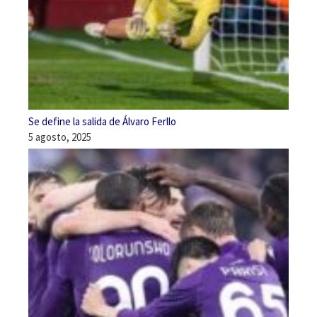
Se define la salida de Álvaro Ferllo
5 agosto, 2025