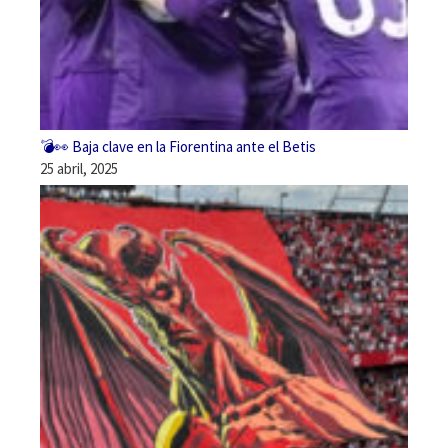
💣👀 Baja clave en la Fiorentina ante el Betis
25 abril, 2025