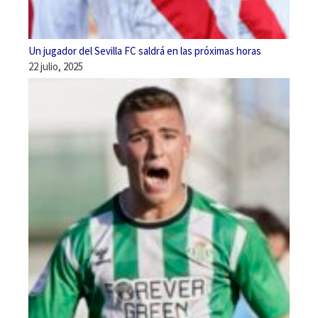
Un jugador del Sevilla FC saldrá en las próximas horas
22 julio, 2025