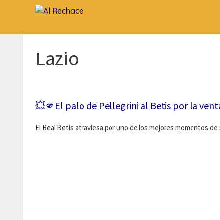
Saltar
al
contenido
Lazio
💥🫵El palo de Pellegrini al Betis por la vent
El Real Betis atraviesa por uno de los mejores momentos de 