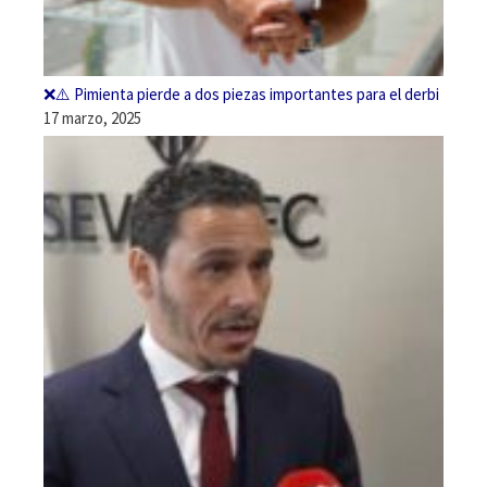
❌⚠️ Pimienta pierde a dos piezas importantes para el derbi
17 marzo, 2025