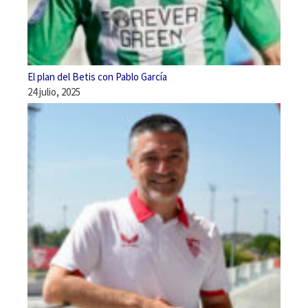
El plan del Betis con Pablo García
24 julio, 2025