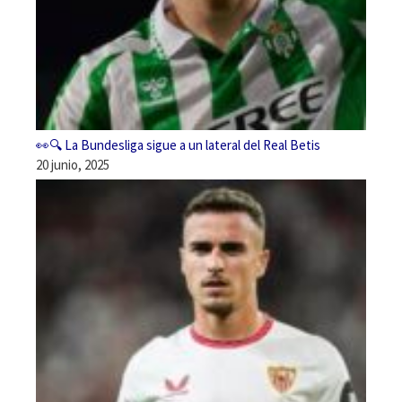
👀🔍 La Bundesliga sigue a un lateral del Real Betis
20 junio, 2025