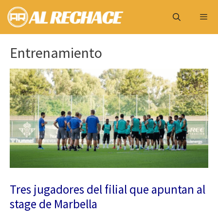
Saltar
al
contenido
Menú
Entrenamiento
Tres jugadores del filial que apuntan al
stage de Marbella