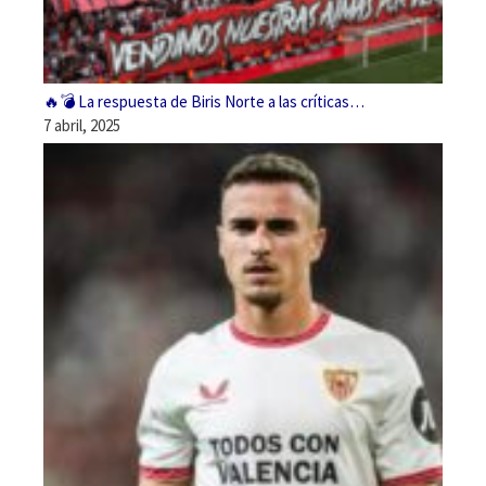
🔥💣 La respuesta de Biris Norte a las críticas…
7 abril, 2025