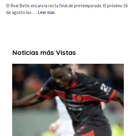
El Real Betis encara la recta final de pretemporada. El próximo 16
de agosto los …
Leer mas
Noticias más Vistas