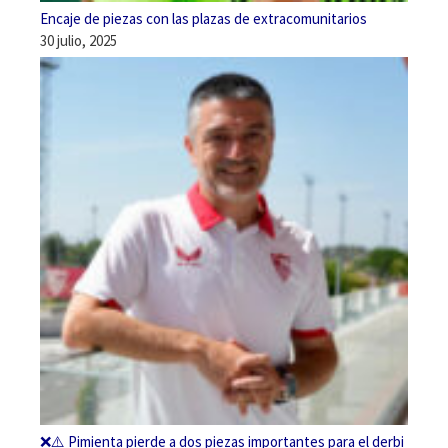
Encaje de piezas con las plazas de extracomunitarios
30 julio, 2025
❌⚠️ Pimienta pierde a dos piezas importantes para el derbi