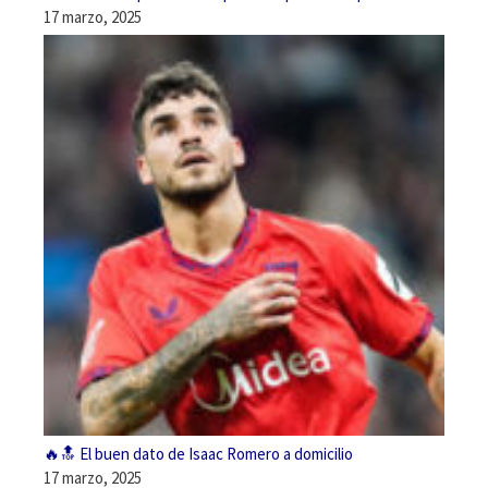
17 marzo, 2025
🔥🔝 El buen dato de Isaac Romero a domicilio
17 marzo, 2025