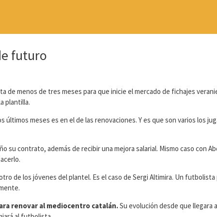
de futuro
alta de menos de tres meses para que inicie el mercado de fichajes verani
 plantilla.
s últimos meses es en el de las renovaciones. Y es que son varios los ju
ño su contrato, además de recibir una mejora salarial. Mismo caso con Ab
hacerlo.
o de los jóvenes del plantel. Es el caso de Sergi Altimira. Un futbolista 
emente.
para renovar al mediocentro catalán.
Su evolución desde que llegara a
iará al futbolista.