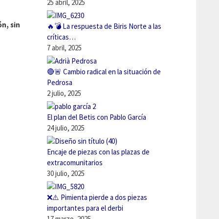
25 abril, 2025
n, sin
🔥💣 La respuesta de Biris Norte a las
críticas…
7 abril, 2025
🔴🚨 Cambio radical en la situación de
Pedrosa
2 julio, 2025
El plan del Betis con Pablo García
24 julio, 2025
Encaje de piezas con las plazas de
extracomunitarios
30 julio, 2025
❌⚠️ Pimienta pierde a dos piezas
importantes para el derbi
17 marzo, 2025