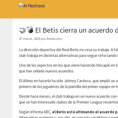
Saltar
al
contenido
🤝💣 El Betis cierra un acuerdo 
27 marzo, 2025
por
Redacción
La dirección deportiva del Real Betis no cesa su trabajo. A f
club trabaja en distintas alternativas para seguir reforzando la
Uno de los aspectos en los que viene haciendo hincapié en lo
que han sellado nuevos acuerdos.
El último en hacerlo ha sido Johnny Cardoso, que amplió un a
primero de los jugadores de la plantilla del primer equipo en 
Desde hace meses, el club trabaja en un nuevo acuerdo con otr
que se han interesado clubes de la Premier League recient
Según informa
ABC
,
el Betis está ultimando el acuerdo 
Villamarínes evidente y, por ello, el conjunto verdiblanco prem