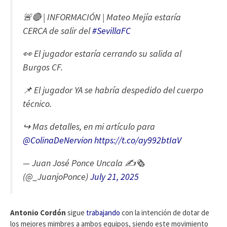
🚨🔴 | INFORMACIÓN | Mateo Mejía estaría
CERCA de salir del
#SevillaFC
👀 El jugador estaría cerrando su salida al
Burgos CF.
📌 El jugador YA se habría despedido del cuerpo
técnico.
↪️ Mas detalles, en mi artículo para
@ColinaDeNervion
https://t.co/ay992btIaV
— Juan José Ponce Uncala ✍️🗞️
(@_JuanjoPonce)
July 21, 2025
Antonio Cordón
sigue
trabajando
con la intención de dotar de
los mejores mimbres a ambos equipos, siendo este movimiento