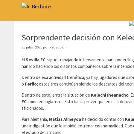
Saltar
al
contenido
Sorprendente decisión con Kele
25 julio, 2025
por
Redacción
El
Sevilla FC
sigue trabajando intensamente para poder llega
han ido haciendo los distintos compañeros sobre la intensi
Dentro de esa actividad frenética, ya hay jugadores que sa
o
Ferllo
; estos tres continúan siendo los descartes del técn
Dentro de esto, entra la situación de
Kelechi Iheanacho
. 
FC
como en Inglaterra. Esto hacía prever que en el club tuvie
aficionados.
Para Alemania,
Matías Almeyda
ha decidido contar con
Kele
una indigestión que le impidió entrenar con normalidad. Co
el estado del africano.