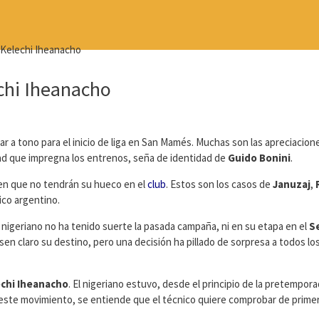
chi Iheanacho
r a tono para el inicio de liga en San Mamés. Muchas son las apreciacion
dad que impregna los entrenos, seña de identidad de
Guido Bonini
.
ben que no tendrán su hueco en el
club
. Estos son los casos de
Januzaj
,
ico argentino.
El nigeriano no ha tenido suerte la pasada campaña, ni en su etapa en el
Se
sen claro su destino, pero una decisión ha pillado de sorpresa a todos lo
chi Iheanacho
. El nigeriano estuvo, desde el principio de la pretempor
n este movimiento, se entiende que el técnico quiere comprobar de prim