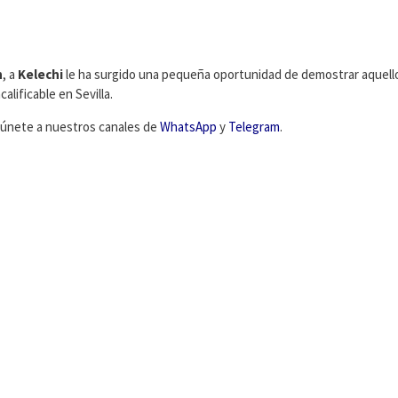
n
, a
Kelechi
le ha surgido una pequeña oportunidad de demostrar aquell
lificable en Sevilla.
C, únete a nuestros canales de
WhatsApp
y
Telegram
.