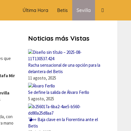
Última Hora
Betis
Sevilla
Noticias más Vistas
es que
Racha sensacional de una opción para la
delantera del Betis
Rafa Mir
11 agosto, 2025
Se define la salida de Álvaro Ferllo
villa
5 agosto, 2025
s
ada, con
💣👀 Baja clave en la Fiorentina ante el
era mano
Betis