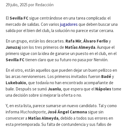
29 julio, 2025
por
Redacción
El
Sevilla FC
sigue centrándose en una tarea complicada: el
mercado de salidas. Con varios
jugadores
que deben buscar una
salida por el bien del club, la solución no parece estar cercana.
En un grupo, están los descartes.
Rafa Mir
,
Álvaro Ferllo
y
Januzaj
son los tres primeros de
Matías Almeyda
. Aunque el
primero sigue con la idea de ganarse un puesto en el club, en el
Sevilla FC
tienen claro que su futuro no pasa por Nervión.
En el otro, están aquellos que pueden dejar un buen pellizco en
las arcas nervionenses. Los primeros invitados fueron
Badé
y
Lukebakio
, que todavía no han encontrado acompañante de
baile. Después se sumó
Juanlu
, que espera que el
Nápoles
tome
una decisión sobre si mejorar la oferta o no.
Y, en esta lista, parece sumarse un nuevo candidato. Tal y como
informa
Muchodeporte
,
José Ángel Carmona
sigue sin
convencer a
Matías Almeyda
, debido a todos sus errores en
esta pretemporada. Su falta de contundencia y sus fallos de