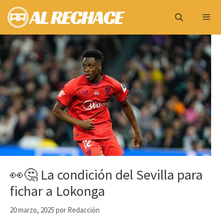
Saltar
al
contenido
Menú
👀🤔 La condición del Sevilla para
fichar a Lokonga
20 marzo, 2025
por
Redacción