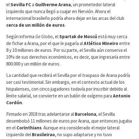
el
Sevilla FC
a
Guilherme Arana
, un prometedor lateral
izquierdo que nunca llegó a cuajar en Nervión. Ahora el
internacional brasileño podría ahora dejar en las arcas del club
cerca de un millón de euros
.
Según informa
Ge Globo
, el
Spartak de Moscú
está muy cerca
de fichar a Arana, por el que le pagaría al
Atlético Mineiro
entre
8 y 10 millones de euros. Por su parte, el Sevilla aún conserva el
10% de sus derechos económicos, es decir, que ingresaría entre
800.000 y un millón de euros.
La cantidad que recibirá el Sevilla por el traspaso de Arana podría
ser casi testimonial. Sin embargo, en el contexto actual de los
hispalenses, con cinco jugadores todavía por inscribir debido al
límite salarial, se convierte en un balón de oxígeno para
Antonio
Cordón
.
Firmado en 2018 tras adelantarse al
Barcelona
, el Sevilla
desembolsó 11 millones de euros por Arana, que entonces jugaba
en el
Corinthians
. Aunque era considerado el mejor lateral
izquierdo del
Brasileirao
, no supo adaptarse y no tuvo