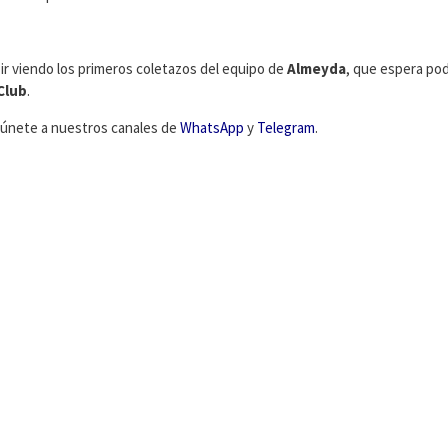
 ir viendo los primeros coletazos del equipo de
Almeyda
, que espera po
Club
.
C, únete a nuestros canales de
WhatsApp
y
Telegram
.