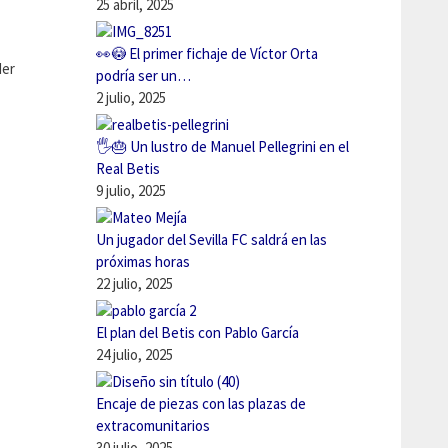
25 abril, 2025
👀😳 El primer fichaje de Víctor Orta
der
podría ser un…
2 julio, 2025
🖐️🎂 Un lustro de Manuel Pellegrini en el
Real Betis
9 julio, 2025
Un jugador del Sevilla FC saldrá en las
próximas horas
22 julio, 2025
El plan del Betis con Pablo García
24 julio, 2025
Encaje de piezas con las plazas de
extracomunitarios
30 julio, 2025