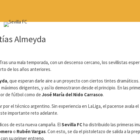
atías Almeyda
Tras una mala temporada, con un descenso cercano, los sevillistas espe
to de los años anteriores.
yda
, que esperan darle aire a un proyecto con ciertos tintes dramáticos. 
áximos dirigentes, y así lo demostraron desde el principio. En las prim
ctor de fútbol como de
José María del Nido Carrasco
.
r por el técnico argentino. Sin experiencia en LaLiga, el pacense avala el
este importante reto adelante.
dicos de esta nueva campaña. El
Sevilla FC
ha distribuido las primeras i
Romero
o
Rubén Vargas
. Con esto, se da el pistoletazo de salida a la pre
o con su primer entreno.