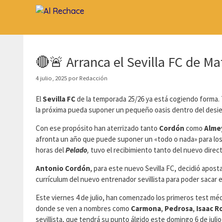
Saltar
al
contenido
🔴🚨 Arranca el Sevilla FC de M
4 julio, 2025
por
Redacción
El
Sevilla FC
de la temporada 25/26 ya está cogiendo forma. 
la próxima pueda suponer un pequeño oasis dentro del desier
Con ese propósito han aterrizado tanto
Cordón
como
Alme
afronta un año que puede suponer un «todo o nada» para los m
horas del
Pelado
,
tuvo el recibimiento tanto del nuevo dire
Antonio Cordón
, para este nuevo Sevilla FC, decidió aposta
currículum del nuevo entrenador sevillista para poder sacar 
Este viernes 4 de julio, han comenzado los primeros test mé
donde se ven a nombres como
Carmona
,
Pedrosa
,
Isaac 
sevillista, que tendrá su punto álgido este domingo 6 de juli