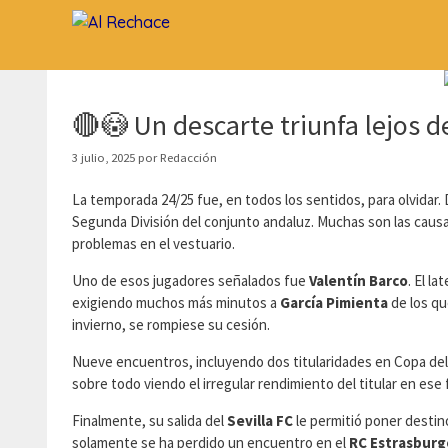
Saltar
al
contenido
🔴😳 Un descarte triunfa lejos de
3 julio, 2025
por
Redacción
La temporada 24/25 fue, en todos los sentidos, para olvidar
Segunda División del conjunto andaluz. Muchas son las causas
problemas en el vestuario.
Uno de esos jugadores señalados fue
Valentín Barco
. El l
exigiendo muchos más minutos a
García Pimienta
de los qu
invierno, se rompiese su cesión.
Nueve encuentros, incluyendo dos titularidades en Copa del 
sobre todo viendo el irregular rendimiento del titular en ese
Finalmente, su salida del
Sevilla FC
le permitió poner destino
solamente se ha perdido un encuentro en el
RC Estrasburg