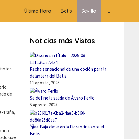
Última Hora
Betis
Sevilla
Noticias más Vistas
stintos
Racha sensacional de una opción para la
delantera del Betis
11 agosto, 2025
ario,
ado de
Se define la salida de Álvaro Ferllo
5 agosto, 2025
extraña,
💣👀 Baja clave en la Fiorentina ante el
ntino
Betis
cado que