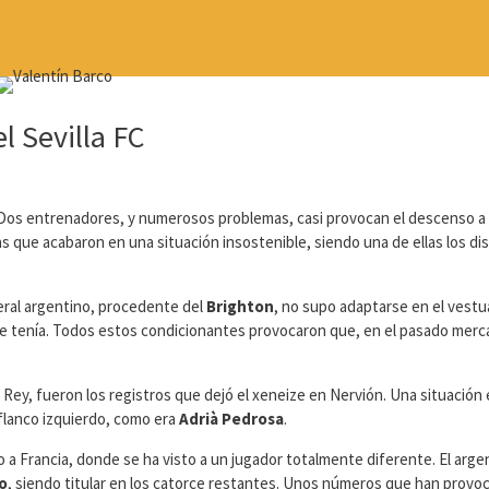
l Sevilla FC
. Dos entrenadores, y numerosos problemas, casi provocan el descenso a
 que acabaron en una situación insostenible, siendo una de ellas los di
ateral argentino, procedente del
Brighton
, no supo adaptarse en el vestu
e tenía. Todos estos condicionantes provocaron que, en el pasado merc
Rey, fueron los registros que dejó el xeneize en Nervión. Una situación 
 flanco izquierdo, como era
Adrià Pedrosa
.
 a Francia, donde se ha visto a un jugador totalmente diferente. El arge
o
, siendo titular en los catorce restantes. Unos números que han provo