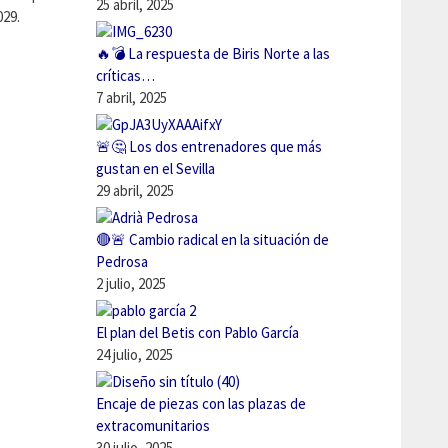
25 abril, 2025
029.
🔥💣 La respuesta de Biris Norte a las
críticas…
7 abril, 2025
🚨🤔 Los dos entrenadores que más
gustan en el Sevilla
29 abril, 2025
🔴🚨 Cambio radical en la situación de
Pedrosa
2 julio, 2025
El plan del Betis con Pablo García
24 julio, 2025
Encaje de piezas con las plazas de
extracomunitarios
30 julio, 2025