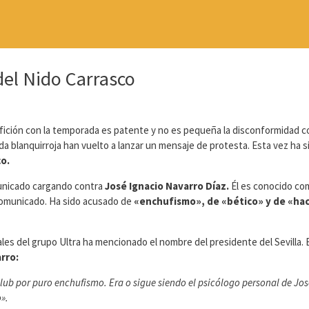
del Nido Carrasco
fición con la temporada es patente y no es pequeña la disconformidad c
a blanquirroja han vuelto a lanzar un mensaje de protesta. Esta vez ha s
co.
unicado cargando contra
José Ignacio Navarro Díaz.
Él es conocido co
 comunicado. Ha sido acusado de
«enchufismo», de «bético» y de «hac
iales del grupo Ultra ha mencionado el nombre del presidente del Sevilla. 
rro:
club por puro enchufismo. Era o sigue siendo el psicólogo personal de Jo
».