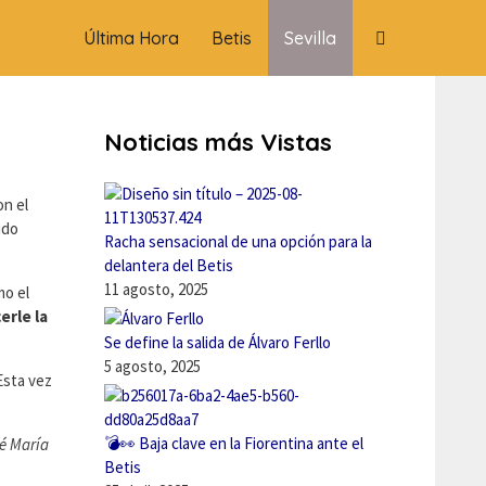
Última Hora
Betis
Sevilla
Noticias más Vistas
on el
ido
Racha sensacional de una opción para la
delantera del Betis
11 agosto, 2025
mo el
erle la
Se define la salida de Álvaro Ferllo
5 agosto, 2025
Esta vez
💣👀 Baja clave en la Fiorentina ante el
sé María
Betis