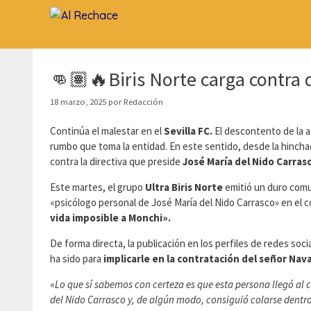
Saltar
al
contenido
👊🏽🔥Biris Norte carga contra 
18 marzo, 2025
por
Redacción
Continúa el malestar en el
Sevilla FC.
El descontento de la a
rumbo que toma la entidad. En este sentido, desde la hinchad
contra la directiva que preside
José María del Nido Carras
Este martes, el grupo
Ultra Biris Norte
emitió un duro com
«psicólogo personal de José María del Nido Carrasco» en el
vida imposible a Monchi».
De forma directa, la publicación en los perfiles de redes soc
ha sido para
implicarle en la contratación del señor Nava
«
Lo que sí sabemos con certeza es que esta persona llegó al 
del Nido Carrasco y, de algún modo, consiguió colarse dentro