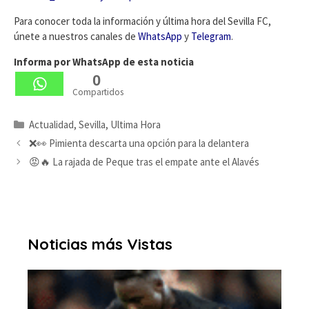
Para conocer toda la información y última hora del Sevilla FC,
únete a nuestros canales de
WhatsApp
y
Telegram
.
Informa por WhatsApp de esta noticia
0
Compartidos
Categorías
Actualidad
,
Sevilla
,
Ultima Hora
❌👀 Pimienta descarta una opción para la delantera
😡🔥 La rajada de Peque tras el empate ante el Alavés
Noticias más Vistas