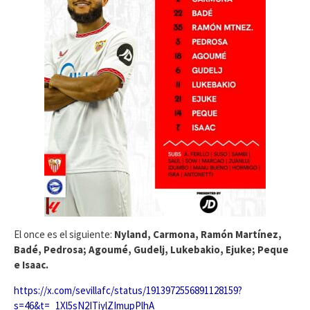
El once es el siguiente:
Nyland, Carmona, Ramón Martínez,
Badé, Pedrosa; Agoumé, Gudelj, Lukebakio, Ejuke; Peque
e Isaac.
https://x.com/sevillafc/status/1913972556891128159?
s=46&t=_1Xl5sN2ITiylZImupPlhA