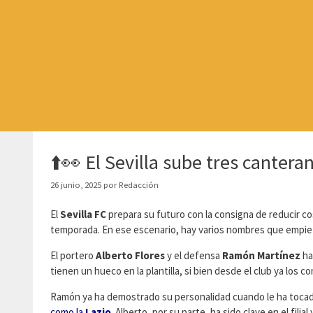
Saltar
al
contenido
⬆️👀 El Sevilla sube tres canter
26 junio, 2025
por
Redacción
El
Sevilla FC
prepara su futuro con la consigna de reducir cos
temporada. En ese escenario, hay varios nombres que empiez
El portero
Alberto Flores
y el defensa
Ramón Martínez
ha
tienen un hueco en la plantilla, si bien desde el club ya los
Ramón ya ha demostrado su personalidad cuando le ha tocado
como la
Lazio
. Alberto, por su parte, ha sido clave en el fil