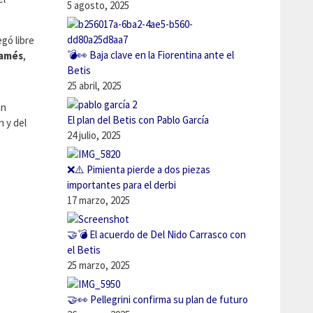
5 agosto, 2025
egó libre
💣👀 Baja clave en la Fiorentina ante el
amés
,
Betis
25 abril, 2025
un
El plan del Betis con Pablo García
n y del
24 julio, 2025
❌⚠️ Pimienta pierde a dos piezas
importantes para el derbi
17 marzo, 2025
🤝💣 El acuerdo de Del Nido Carrasco con
el Betis
25 marzo, 2025
🤝👀 Pellegrini confirma su plan de futuro