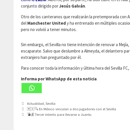
conjunto dirigido por
Jesús Galván
.
Otro de los canteranos que realizarán la pretemporada con 
del
Manchester United
y ha entrenado en múltiples ocasion
pero no volvió a tener minutos.
Sin embargo, el Sevilla no tiene intención de renovar a Mejí
escaparate. Salvo que deslumbre a Almeyda, el delantero pare
extranjero han preguntado por él.
Para conocer toda la información y última hora del Sevilla F
Informa por WhatsApp de esta noticia
Categorías
Actualidad
,
Sevilla
🇲🇽🔍 En México vinculan a dos jugadores con el Sevilla
💣💰 Tercer intento para llevarse a Juanlu