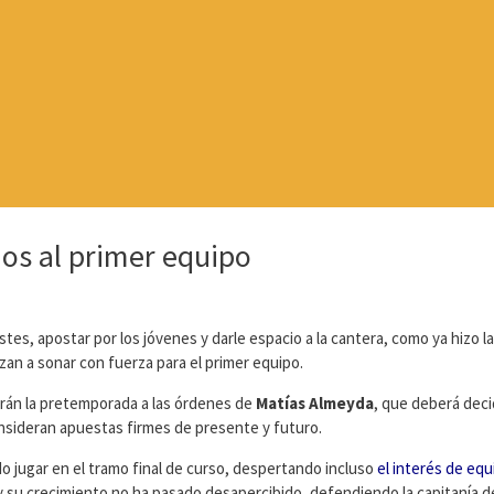
anos al primer equipo
tes, apostar por los jóvenes y darle espacio a la cantera, como ya hizo l
an a sonar con fuerza para el primer equipo.
rán la pretemporada a las órdenes de
Matías Almeyda
, que deberá decid
 consideran apuestas firmes de presente y futuro.
 jugar en el tramo final de curso, despertando incluso
el interés de eq
ial y su crecimiento no ha pasado desapercibido, defendiendo la capitanía d