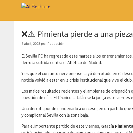
Saltar
al
contenido
❌⚠️ Pimienta pierde a una pieza
8 abril, 2025
por
Redacción
El Sevilla FC ha regresado este martes a los entrenamientos.
derrota sufrida contra el Atlético de Madrid.
Y es que el conjunto nervionense cayó derrotado en el descu
noticia volvió a estar en la crisis institucional que vive el club.
Los malos resultados recientes y el ambiente de crispación q
cuestión de días. El técnico catalán se la juega este viernes 
Una derrota puede condenarlo a un cese, en un partido que se 
y complicar al Sevilla con la zona baja.
Para el importante partido de este viernes,
García Pimienta
retiró lesionado el pasado domingo en el choque contra el At