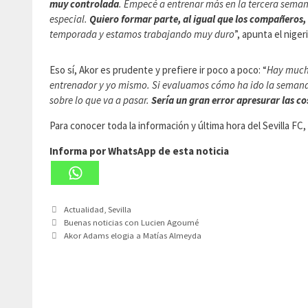
muy controlada
. Empecé a entrenar más en la tercera sema
especial.
Quiero formar parte, al igual que los compañeros, 
temporada y estamos trabajando muy duro
”, apunta el niger
Eso sí, Akor es prudente y prefiere ir poco a poco: “
Hay mucha
entrenador y yo mismo. Si evaluamos cómo ha ido la semana y
sobre lo que va a pasar.
Sería un gran error apresurar las c
Para conocer toda la información y última hora del Sevilla F
Informa por WhatsApp de esta noticia
Categorías
Actualidad
,
Sevilla
Buenas noticias con Lucien Agoumé
Akor Adams elogia a Matías Almeyda