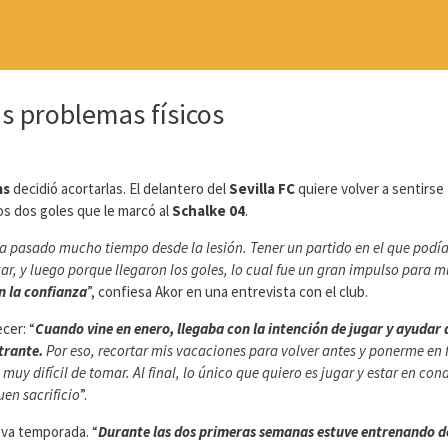
s problemas físicos
ms
decidió acortarlas. El delantero del
Sevilla FC
quiere volver a sentirse
los dos goles que le marcó al
Schalke 04
.
a pasado mucho tiempo desde la lesión. Tener un partido en el que podía 
gar, y luego porque llegaron los goles, lo cual fue un gran impulso para m
 la confianza
”, confiesa Akor en una entrevista con el club.
cer: “
Cuando vine en enero, llegaba con la intención de jugar y ayudar 
trante.
Por eso, recortar mis vacaciones para volver antes y ponerme en
y difícil de tomar. Al final, lo único que quiero es jugar y estar en con
uen sacrificio
”.
eva temporada. “
Durante las dos primeras semanas estuve entrenando d