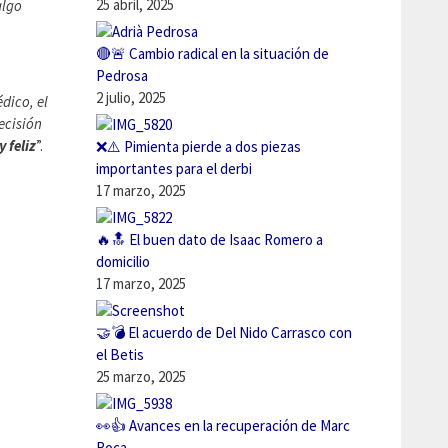
25 abril, 2025
algo
🔴🚨 Cambio radical en la situación de
Pedrosa
2 julio, 2025
dico, el
ecisión
 feliz
”.
❌⚠️ Pimienta pierde a dos piezas
importantes para el derbi
17 marzo, 2025
🔥🔝 El buen dato de Isaac Romero a
domicilio
17 marzo, 2025
🤝💣 El acuerdo de Del Nido Carrasco con
el Betis
25 marzo, 2025
👀👍 Avances en la recuperación de Marc
Roca