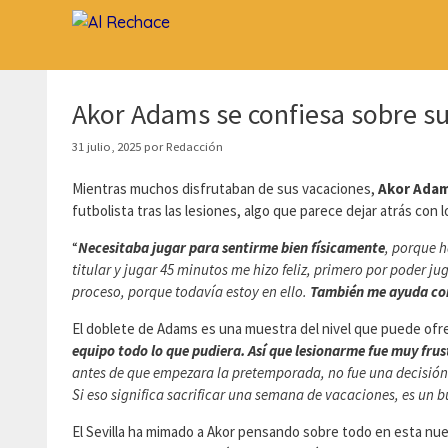
Saltar
al
contenido
Akor Adams se confiesa sobre su
31 julio, 2025
por
Redacción
Mientras muchos disfrutaban de sus vacaciones,
Akor Ada
futbolista tras las lesiones, algo que parece dejar atrás con 
“
Necesitaba jugar para sentirme bien físicamente
, porque h
titular y jugar 45 minutos me hizo feliz, primero por poder ju
proceso, porque todavía estoy en ello.
También me ayuda con
El doblete de Adams es una muestra del nivel que puede ofre
equipo todo lo que pudiera.
Así que lesionarme fue muy frus
antes de que empezara la pretemporada, no fue una decisión mu
Si eso significa sacrificar una semana de vacaciones, es un b
El Sevilla ha mimado a Akor pensando sobre todo en esta nu