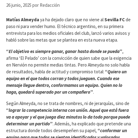
26 junio, 2025
por
Redacción
Matías Almeyda
ya ha dejado claro que no viene al
Sevilla FC
de
paso ni para vender humo. El técnico argentino, en su primera
entrevista para los medios oficiales del club, lanzó varios avisos y
habló sobre las metas que se plantea en esta nueva etapa.
“
El objetivo es siempre ganar, ganar hasta donde se pueda
”
,
afirma ‘El Pelado’ con la convicción de quien sabe que la exigencia
en Nervión no permite medias tintas. Pero Almeyda no solo habla
de resultados, habla de actitud y compromiso total:
“
Quiero un
equipo en el que todos corran y todos jueguen. Cuando ese
mensaje llegue dentro, conformamos un equipo. Quien no lo
haga, quedará superado por un compañero
”
.
Según Almeyda, no se trata de nombres, ni de jerarquías, sino de
“
lograr la competencia interna con unión. Aquel que está fuera
va a apoyar y el que juega diez minutos lo da todo porque puede
determinar un partido
”
. Además, ha explicado que pretende una
estructura donde todos desempeñen su papel,
“
conformar un
equipo para que todos se sientan identificados y valorados,