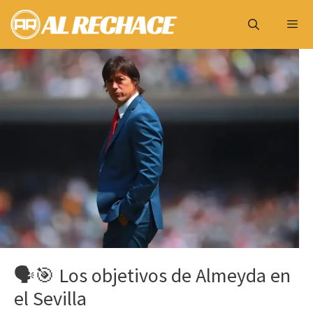
Saltar
al
contenido
Menú
🗣️🎯 Los objetivos de Almeyda en
el Sevilla