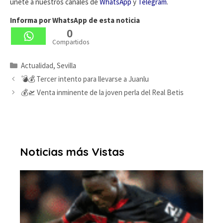
únete a nuestros canales de
WhatsApp
y
Telegram
.
Informa por WhatsApp de esta noticia
0
Compartidos
Categorías
Actualidad
,
Sevilla
💣💰 Tercer intento para llevarse a Juanlu
💰🛫 Venta inminente de la joven perla del Real Betis
Noticias más Vistas