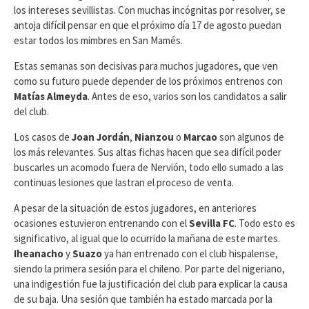
los intereses sevillistas. Con muchas incógnitas por resolver, se
antoja difícil pensar en que el próximo día 17 de agosto puedan
estar todos los mimbres en San Mamés.
Estas semanas son decisivas para muchos jugadores, que ven
como su futuro puede depender de los próximos entrenos con
Matías Almeyda
. Antes de eso, varios son los candidatos a salir
del club.
Los casos de
Joan Jordán
,
Nianzou
o
Marcao
son algunos de
los más relevantes. Sus altas fichas hacen que sea difícil poder
buscarles un acomodo fuera de Nervión, todo ello sumado a las
continuas lesiones que lastran el proceso de venta.
A pesar de la situación de estos jugadores, en anteriores
ocasiones estuvieron entrenando con el
Sevilla FC
. Todo esto es
significativo, al igual que lo ocurrido la mañana de este martes.
Iheanacho
y
Suazo
ya han entrenado con el club hispalense,
siendo la primera sesión para el chileno. Por parte del nigeriano,
una indigestión fue la justificación del club para explicar la causa
de su baja. Una sesión que también ha estado marcada por la