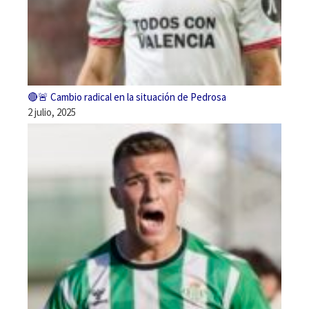
🔴🚨 Cambio radical en la situación de Pedrosa
2 julio, 2025