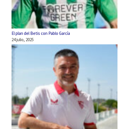
El plan del Betis con Pablo García
24 julio, 2025