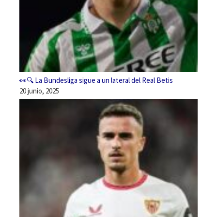
👀🔍 La Bundesliga sigue a un lateral del Real Betis
20 junio, 2025