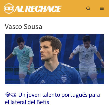
Saltar
al
contenido
Menú
Vasco Sousa
💎🤝 Un joven talento portugués para
el lateral del Betis