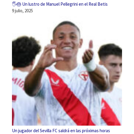
🖐️🎂 Un lustro de Manuel Pellegrini en el Real Betis
9 julio, 2025
Un jugador del Sevilla FC saldrá en las próximas horas