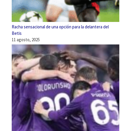
Racha sensacional de una opción para la delantera del
Betis
11 agosto, 2025