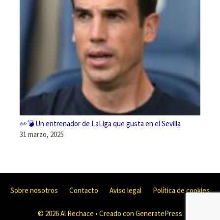
👀💣 Un entrenador de LaLiga que gusta en el Sevilla
31 marzo, 2025
Sobre nosotros
Contacto
Aviso legal
Política de cookies
© 2026 Al Rechace
• Creado con
GeneratePress