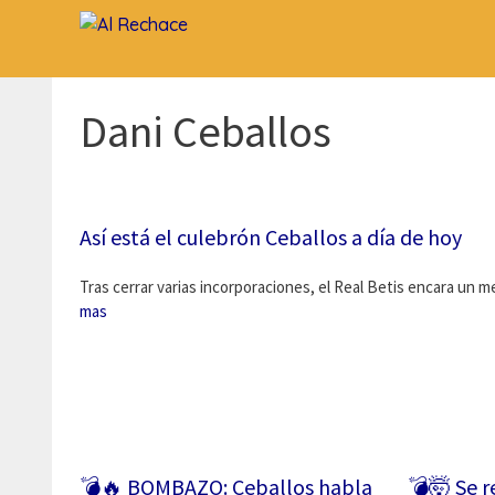
Saltar
al
contenido
Dani Ceballos
Así está el culebrón Ceballos a día de hoy
Tras cerrar varias incorporaciones, el Real Betis encara un
mas
💣🔥 BOMBAZO: Ceballos habla
💣🤯 Se r