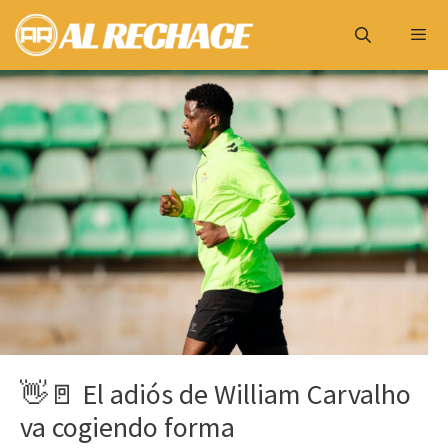
Saltar
al
contenido
Menú
👋🚪 El adiós de William Carvalho
va cogiendo forma