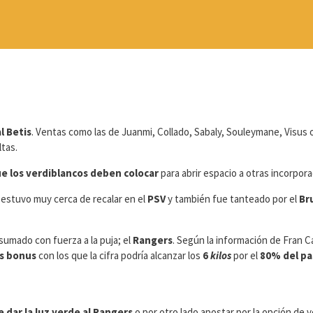
l Betis
. Ventas como las de Juanmi, Collado, Sabaly, Souleymane, Visus 
tas.
ue los verdiblancos deben colocar
para abrir espacio a otras incorpor
4 estuvo muy cerca de recalar en el
PSV
y también fue tanteado por el
Br
 sumado con fuerza a la puja; el
Rangers
. Según la información de Fran 
ás bonus
con los que la cifra podría alcanzar los
6
kilos
por el
80% del pa
 dar la luz verde al Rangers
o por otro lado apostar por la opción de ve