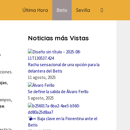
Última Hora
Betis
Sevilla
Noticias más Vistas
o
Racha sensacional de una opción para la
delantera del Betis
aciones.
11 agosto, 2025
ujas
,
Se define la salida de Álvaro Ferllo
5 agosto, 2025
Campos,
se
.
💣👀 Baja clave en la Fiorentina ante el
Betis
stir la