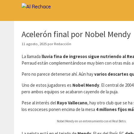
Saltar
al
contenido
Acelerón final por Nobel Mendy
11 agosto, 2025
por
Redacción
La llamada
lluvia fina de ingresos sigue nutriendo al Rea
Perraud están complementándose muy bien con otras más al
Pero no parece detenerse ahí. Aún hay
varios descartes q
Uno de estos jugadores es
Nobel Mendy
. El central de 200
pero ambos equipos se acabaron cayendo de la puja.
Pese al interés del
Rayo Vallecano
, hay otro club que se ha
los escoceses ponen encima de la mesa
4 millones fijos m
Nobel Mendy en un entrenamiento con el Real Betis.
La pelota está en el tejado de
Mendy
. El ex del París FC
debe