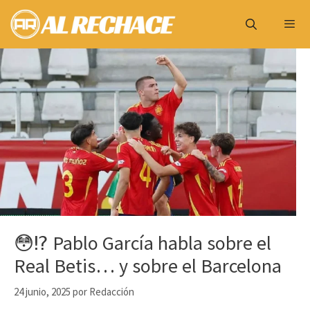
Saltar
al
contenido
Menú
😳⁉️ Pablo García habla sobre el
Real Betis… y sobre el Barcelona
24 junio, 2025
por
Redacción