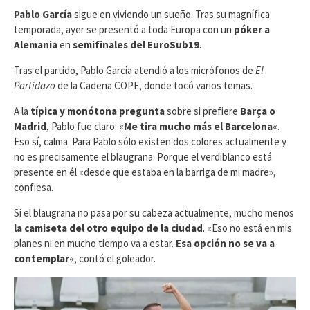
Pablo García
sigue en viviendo un sueño. Tras su magnífica
temporada, ayer se presentó a toda Europa con un
póker a
Alemania
en
semifinales del EuroSub19
.
Tras el partido, Pablo García atendió a los micrófonos de
El
Partidazo
de la Cadena COPE, donde tocó varios temas.
A la
típica y monótona pregunta
sobre si prefiere
Barça o
Madrid
, Pablo fue claro: «
Me tira mucho más el Barcelona
«.
Eso sí, calma. Para Pablo sólo existen dos colores actualmente y
no es precisamente el blaugrana. Porque el verdiblanco está
presente en él «desde que estaba en la barriga de mi madre»,
confiesa.
Si el blaugrana no pasa por su cabeza actualmente, mucho menos
la camiseta del otro equipo de la ciudad
. «Eso no está en mis
planes ni en mucho tiempo va a estar.
Esa opción no se va a
contemplar
«, contó el goleador.