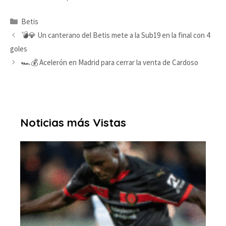
Categorías
Betis
💣💎 Un canterano del Betis mete a la Sub19 en la final con 4
goles
🏎️💰 Acelerón en Madrid para cerrar la venta de Cardoso
Noticias más Vistas