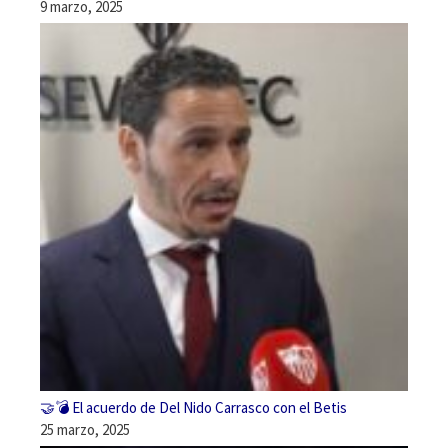
9 marzo, 2025
🤝💣 El acuerdo de Del Nido Carrasco con el Betis
25 marzo, 2025