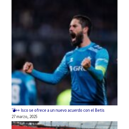
💣👀 Isco se ofrece a un nuevo acuerdo con el Betis
27 marzo, 2025