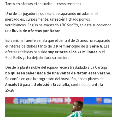
Tanto en ofertas efectuadas… como recibidas.
Uno de los jugadores que están acaparando miradas en el
mercado es, curiosamente, un recién fichado por los
verdiblancos. Según ha avanzado
ABC Sevilla
, se está sucediendo
una
lluvia de ofertas por Natan
.
Esta misma fuente señala que el central de 23 años ha acaparado
el interés de clubes tanto de la
Premier
como de la
Serie A
. Las
ofertas recibidas han sido
superiores a los 23 millones
, y el
Real Betis ya ha dejado clara su postura.
Desde la planta noble del equipo recién trasladado a La Cartuja
no quieren saber nada de una venta de Natan este verano
.
Se confía en que la progresión del brasileño, en los planes de
Ancelotti
para la
Selección Brasileña
, continúe durante la
25/26.