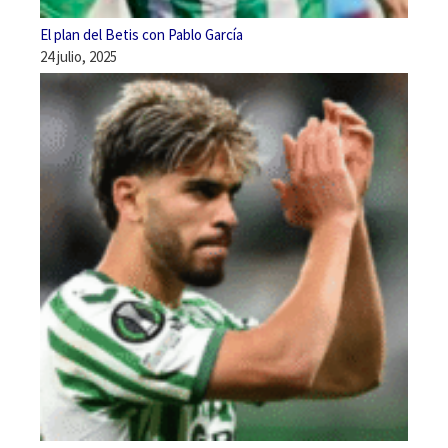
El plan del Betis con Pablo García
24 julio, 2025