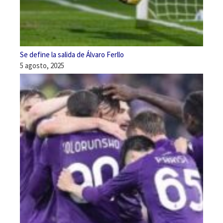
Se define la salida de Álvaro Ferllo
5 agosto, 2025