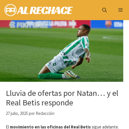
Saltar
al
contenido
Menú
Lluvia de ofertas por Natan… y el
Real Betis responde
27 julio, 2025
por
Redacción
El
movimiento en las oficinas del Real Betis
sigue adelante.