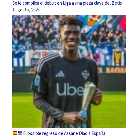
Se le complica el debut en Liga a una pieza clave del Betis
1 agosto, 2025
🔙
El posible regreso de Assane Diao a España