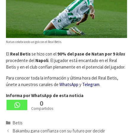
Natan celebrando un gol con el Real Betis.
El
Real Betis
se hizo con el
90% del pase de Natan por 9
kilos
procedente del
Napoli
. El jugador está encantado en el Real
Betis y en el club confían plenamente en el potencial del jugador.
Para conocer toda la información y última hora del Real Betis,
únete a nuestros canales de
WhatsApp
y
Telegram
.
Informa por WhatsApp de esta noticia
0
Compartidos
Categorías
Betis
Bakambu gana confianza con su futuro por decidir