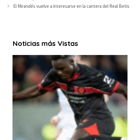
El Mirandés vuelve a interesarse en la cantera del Real Betis
Noticias más Vistas