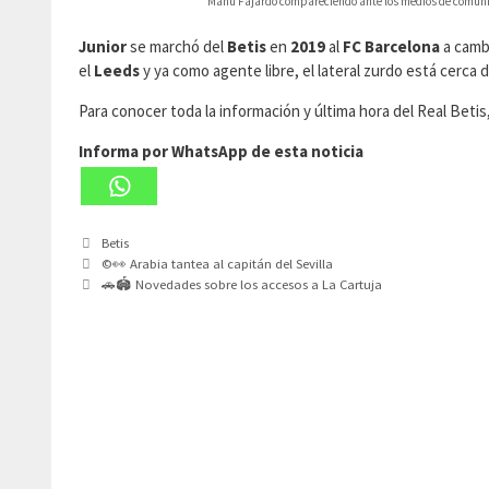
Manu Fajardo compareciendo ante los medios de comuni
Junior
se marchó del
Betis
en
2019
al
FC Barcelona
a camb
el
Leeds
y ya como agente libre, el lateral zurdo está cerca 
Para conocer toda la información y última hora del Real Beti
Informa por WhatsApp de esta noticia
Categorías
Betis
©️👀 Arabia tantea al capitán del Sevilla
🚗🏟 Novedades sobre los accesos a La Cartuja