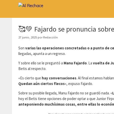
Saltar
al
contenido
🥰💚 Fajardo se pronuncia sobre 
27 junio, 2025
por
Redacción
Son
varias las operaciones concretadas o a punto de c
llegadas, apunta a un regreso.
Y sobre ello se le preguntó a
Manu Fajardo
. La
vuelta de Ju
Betis al respecto.
«Es cierto que
hay conversaciones
. Al final estamos habla
Quedan aún ciertos flecos
«, expuso Fajardo.
Sobre su posible llegada, Manu Fajardo no se guardó nada. «
L
hoy el Betis tiene opciones de poder optar a que Junior Fir
anteponiendo muchísimas cosas, entre ellas lo econó