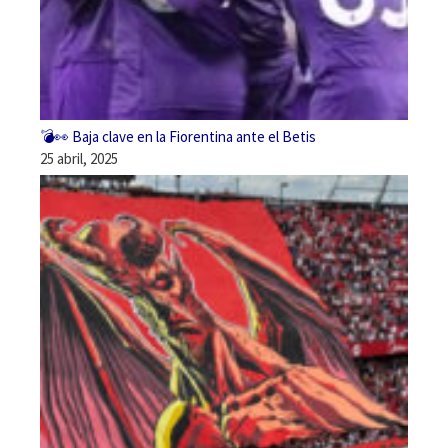
💣👀 Baja clave en la Fiorentina ante el Betis
25 abril, 2025