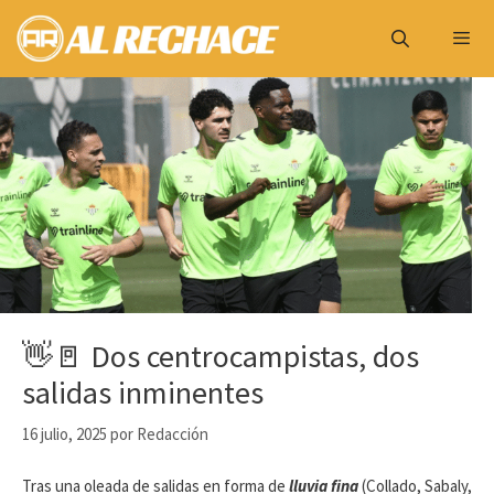
Saltar
al
contenido
Menú
👋🚪 Dos centrocampistas, dos
salidas inminentes
16 julio, 2025
por
Redacción
Tras una oleada de salidas en forma de
lluvia fina
(Collado, Sabaly,