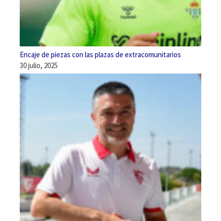
Encaje de piezas con las plazas de extracomunitarios
30 julio, 2025