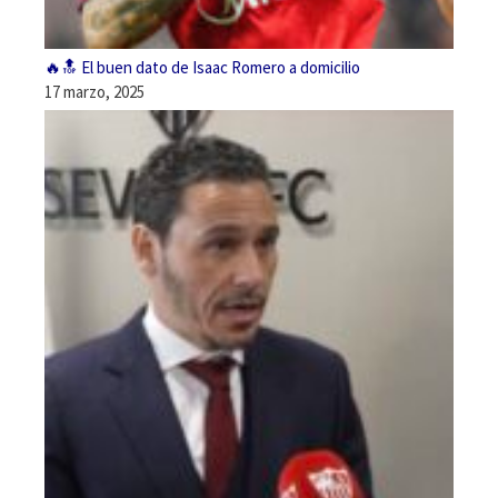
🔥🔝 El buen dato de Isaac Romero a domicilio
17 marzo, 2025