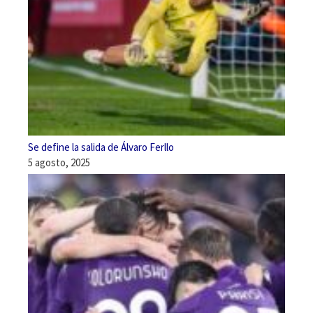
Se define la salida de Álvaro Ferllo
5 agosto, 2025