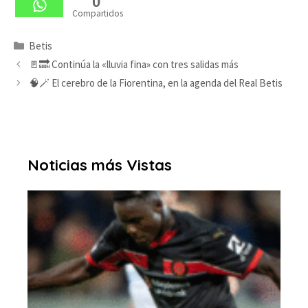
0
Compartidos
Categorías
Betis
🚪🔜 Continúa la «lluvia fina» con tres salidas más
🧠🪄 El cerebro de la Fiorentina, en la agenda del Real Betis
Noticias más Vistas