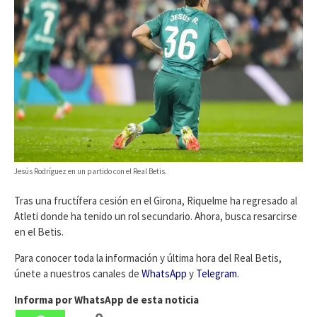
Jesús Rodríguez en un partido con el Real Betis.
Tras una fructífera cesión en el Girona, Riquelme ha regresado al
Atleti donde ha tenido un rol secundario. Ahora, busca resarcirse
en el Betis.
Para conocer toda la información y última hora del Real Betis,
únete a nuestros canales de
WhatsApp
y
Telegram
.
Informa por WhatsApp de esta noticia