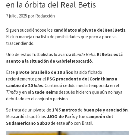
en la órbita del Real Betis
7 julio, 2025
por
Redacción
Siguen sucediéndose los
candidatos al pivote del Real Betis
.
El club maneja una lista de posibilidades que poco a poco va
trascendiendo.
Uno de estos futbolistas lo avanza
Mundo Betis
.
El Betis está
atento a la situación de Gabriel Moscardó
.
Este
pivote brasileño de 19 años
ha sido fichado
recientemente por el
PSG procedente del Corinthians a
cambio de 20
kilos
. Continuó cedido media temporada en el
Timão
y en el
Stade Reims
después hicieron que aún no haya
debutado en el conjunto parisino.
Se trata de un pivote de
1’85 metros
de
buen pie y asociación
.
Moscardó disputó los
JJOO de París
y fue
campeón del
Sudamericano Sub20
de este año con Brasil.