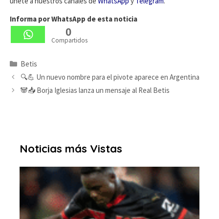
únete a nuestros canales de
WhatsApp
y
Telegram
.
Informa por WhatsApp de esta noticia
0
Compartidos
Categorías
Betis
🔍💪 Un nuevo nombre para el pivote aparece en Argentina
🐼📥 Borja Iglesias lanza un mensaje al Real Betis
Noticias más Vistas