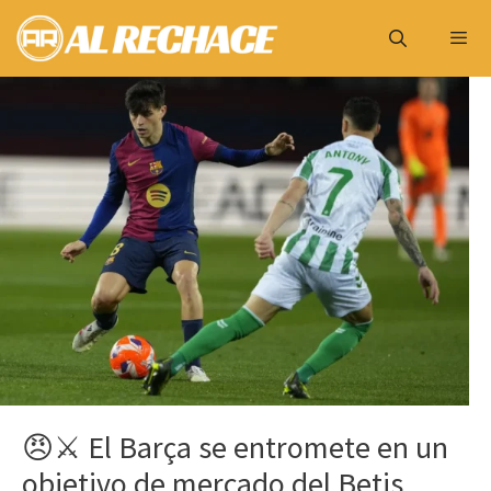
Saltar
al
contenido
Menú
😠⚔️ El Barça se entromete en un
objetivo de mercado del Betis