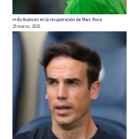
👀👍 Avances en la recuperación de Marc Roca
25 marzo, 2025