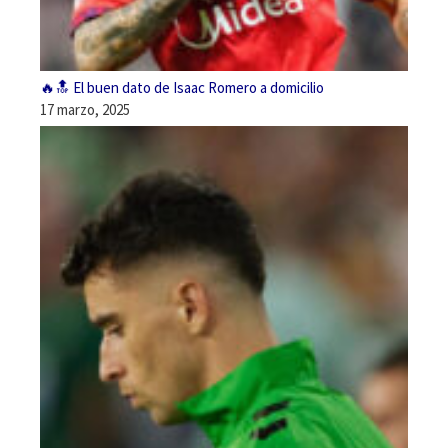
🔥🔝 El buen dato de Isaac Romero a domicilio
17 marzo, 2025