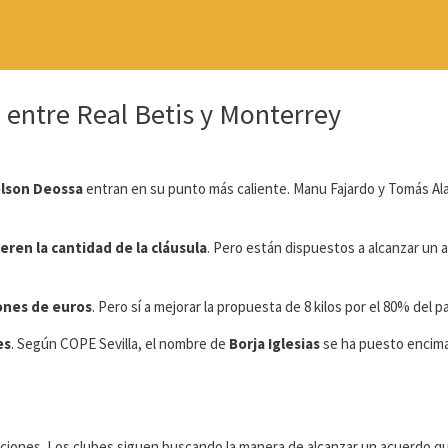
entre Real Betis y Monterrey
elson Deossa
entran en su punto más caliente. Manu Fajardo y Tomás Al
eren la cantidad de la cláusula
. Pero están dispuestos a alcanzar un 
lones de euros
. Pero sí a mejorar la propuesta de 8 kilos por el 80% del p
es
. Según COPE Sevilla, el nombre de
Borja Iglesias
se ha puesto encima
ciones. Los clubes siguen buscando la manera de alcanzar un acuerdo q