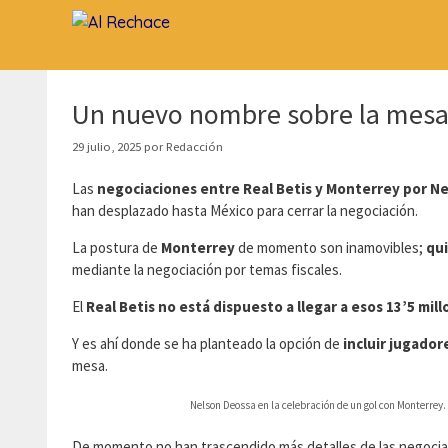
Saltar
al
contenido
Un nuevo nombre sobre la mesa 
29 julio, 2025
por
Redacción
Las
negociaciones entre Real Betis y Monterrey por N
han desplazado hasta México para cerrar la negociación.
La postura de
Monterrey
de momento son inamovibles;
qui
mediante la negociación por temas fiscales.
El
Real Betis no está dispuesto a llegar a esos 13’5 mil
Y es ahí donde se ha planteado la opción de
incluir jugador
mesa.
Nelson Deossa en la celebración de un gol con Monterrey.
De momento no han trascendido más detalles de las negocia