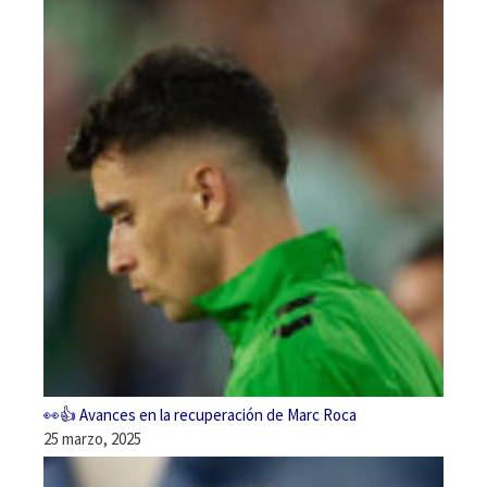
👀👍 Avances en la recuperación de Marc Roca
25 marzo, 2025