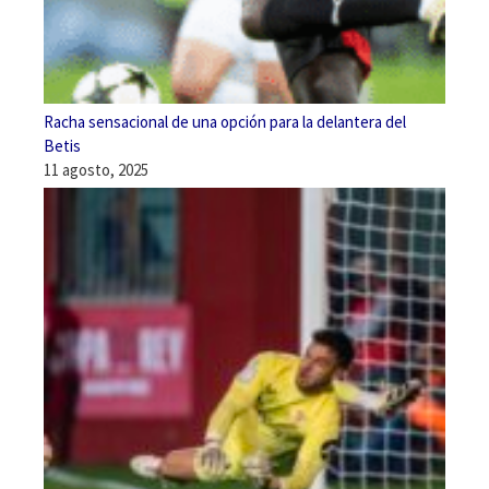
Racha sensacional de una opción para la delantera del
Betis
11 agosto, 2025