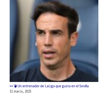
👀💣 Un entrenador de LaLiga que gusta en el Sevilla
31 marzo, 2025