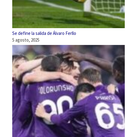
Se define la salida de Álvaro Ferllo
5 agosto, 2025