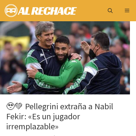
Saltar
al
contenido
Menú
🥹💚 Pellegrini extraña a Nabil
Fekir: «Es un jugador
irremplazable»