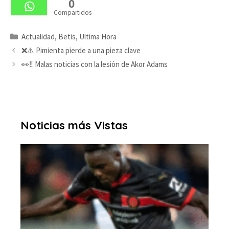
0
Compartidos
Categorías
Actualidad
,
Betis
,
Ultima Hora
❌⚠️ Pimienta pierde a una pieza clave
👀‼️ Malas noticias con la lesión de Akor Adams
Noticias más Vistas