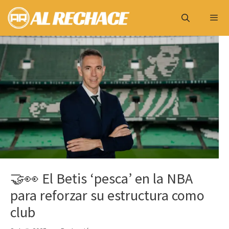
Saltar
al
contenido
Menú
🤝👀 El Betis ‘pesca’ en la NBA
para reforzar su estructura como
club