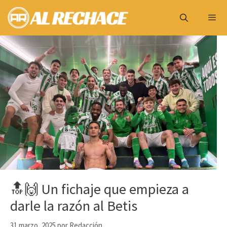
Saltar
al
contenido
Menú
🔝🙌 Un fichaje que empieza a
darle la razón al Betis
31 marzo, 2025
por
Redacción