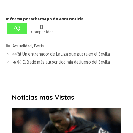
Informa por WhatsApp de esta noticia
0
Compartidos
Categorías
Actualidad
,
Betis
👀💣 Un entrenador de LaLiga que gusta en el Sevilla
🔥😡 El Badé más autocrítico raja del juego del Sevilla
Noticias más Vistas